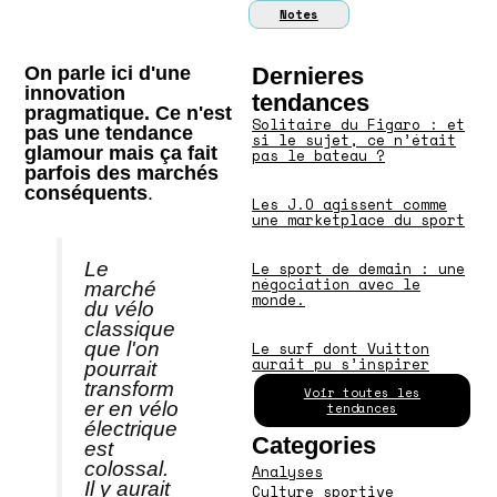
Notes
On parle ici d'une
Dernieres
innovation
tendances
pragmatique. Ce n'est
Solitaire du Figaro : et
pas une tendance
si le sujet, ce n’était
glamour mais ça fait
pas le bateau ?
parfois des marchés
conséquents
.
Les J.O agissent comme
une marketplace du sport
Le
Le sport de demain : une
négociation avec le
marché
monde.
du vélo
classique
que l'on
Le surf dont Vuitton
aurait pu s’inspirer
pourrait
transform
Voir toutes les
er en vélo
tendances
électrique
Categories
est
colossal.
Analyses
Il y aurait
Culture sportive