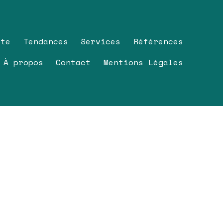
pte
Tendances
Services
Références
À propos
Contact
Mentions Légales
Tendances
Services