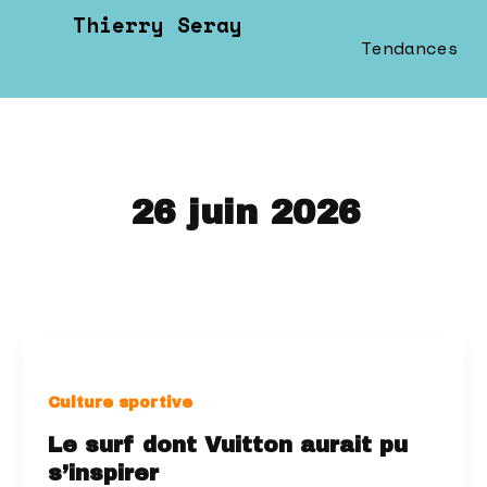
Aller
Thierry Seray
au
Tendances
contenu
26 juin 2026
Culture sportive
Le surf dont Vuitton aurait pu
s’inspirer